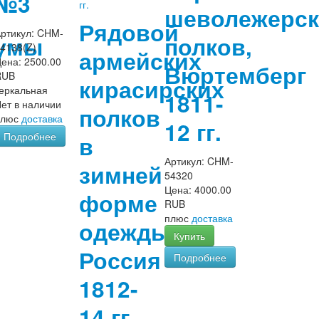
№3
шеволежерск
Рядовой
ртикул:
CHM-
умы
полков,
4138(Z)
армейских
Цена:
2500.00
Вюртемберг
RUB
кирасирских
еркальная
1811-
ет в наличии
полков
плюс
доставка
12 гг.
Подробнее
в
Артикул:
CHM-
зимней
54320
Цена:
4000.00
форме
RUB
плюс
доставка
одежды,
Купить
Россия
Подробнее
1812-
14 гг.