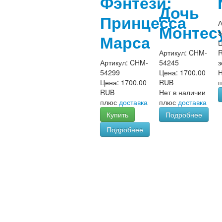
Фэнтези:
Дочь
Принцесса
А
Монтес
5
Марса
Артикул:
CHM-
Артикул:
CHM-
54245
з
54299
Цена:
1700.00
Н
Цена:
1700.00
RUB
RUB
Нет в наличии
плюс
доставка
плюс
доставка
Купить
Подробнее
Подробнее