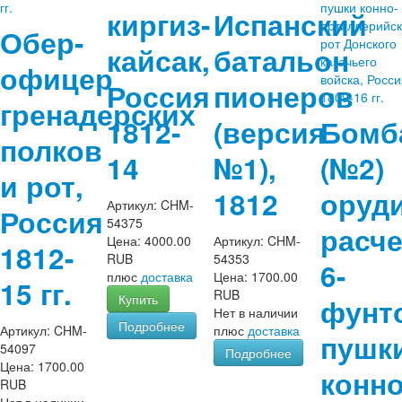
киргиз-
Испанский
Обер-
кайсак,
батальон
офицер
Россия
пионеров
гренадерских
1812-
(версия
Бомб
полков
14
№1),
(№2)
и рот,
1812
оруд
Артикул:
CHM-
Россия
54375
расче
Цена:
4000.00
Артикул:
CHM-
1812-
RUB
54353
6-
плюс
доставка
Цена:
1700.00
15 гг.
RUB
Купить
фунт
Нет в наличии
Подробнее
Артикул:
CHM-
плюс
доставка
пушк
54097
Подробнее
Цена:
1700.00
конно
RUB