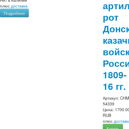
Нет в наличии
арти
плюс
доставка
Подробнее
рот
Донс
казач
войск
Росс
1809-
16 гг.
Артикул:
CHM
54339
Цена:
1700.0
RUB
плюс
доставк
Купить