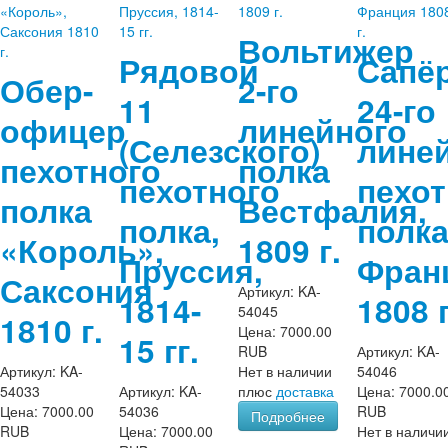
Вольтижер
Рядовой
Сапё
Обер-
2-го
11
24-го
офицер
линейного
(Селезского)
лине
пехотного
полка
пехотного
пехот
полка
Вестфалия,
полка,
полка
«Король»,
1809 г.
Пруссия,
Фран
Саксония
Артикул:
KA-
1814-
1808 г
54045
1810 г.
Цена:
7000.00
15 гг.
RUB
Артикул:
KA-
Артикул:
KA-
Нет в наличии
54046
54033
Артикул:
KA-
плюс
доставка
Цена:
7000.0
Цена:
7000.00
54036
RUB
Подробнее
RUB
Цена:
7000.00
Нет в наличи