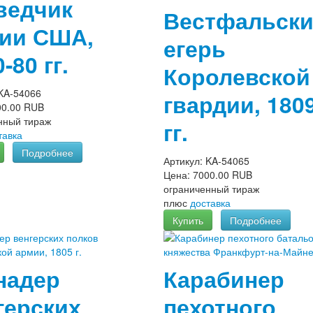
ведчик
Вестфальск
ии США,
егерь
-80 гг.
Королевской
KA-54066
гвардии, 180
00.00 RUB
нный тираж
гг.
тавка
Подробнее
Артикул:
KA-54065
Цена:
7000.00 RUB
ограниченный тираж
плюс
доставка
Купить
Подробнее
надер
Карабинер
герских
пехотного