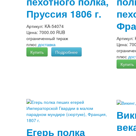
пехотного полка,
пол
Пруссия 1806 г.
пех
Фра
Артикул:
KA-54074
Цена:
7000.00 RUB
ограниченный тираж
Артикул:
плюс
доставка
Цена:
70
ограниче
Купить
Подробнее
плюс
дос
Купить
Вик
век
Егерь полка