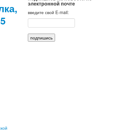
электронной почте
лка,
введите свой E-mail:
05