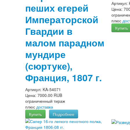
Артикул:
пеших егерей
Цена:
70
ограниче
Императорской
плюс
дос
Гвардии в
Купить
малом парадном
мундире
(сюртуке),
Франция, 1807 г.
Артикул:
KA-54071
Цена:
7000.00 RUB
ограниченный тираж
плюс
доставка
Купить
Подробнее