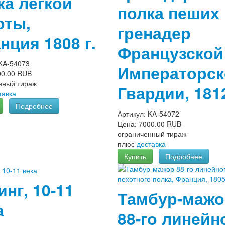
ка легкой
полка пеших
оты,
гренадер
нция 1808 г.
Французской
KA-54073
Императорск
00.00 RUB
нный тираж
Гвардии, 181
тавка
Подробнее
Артикул:
KA-54072
Цена:
7000.00 RUB
ограниченный тираж
плюс
доставка
Купить
Подробнее
инг, 10-11
Тамбур-мажо
а
88-го линейн