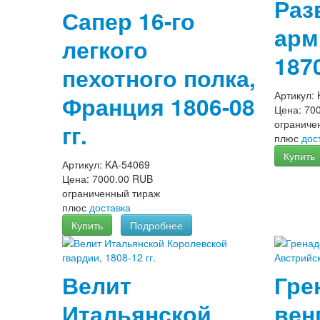
Раз
Сапер 16-го
арм
легкого
1870
пехотного полка,
Артикул:
Франция 1806-08
Цена:
70
ограниче
гг.
плюс
дос
Купить
Артикул:
KA-54069
Цена:
7000.00 RUB
ограниченный тираж
плюс
доставка
Купить
Подробнее
Велит
Гре
Итальянской
вен