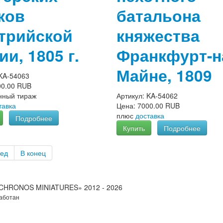
ков
батальона
трийской
княжества
ии, 1805 г.
Франкфурт-н
Майне, 1809
KA-54063
00.00 RUB
нный тираж
Артикул:
KA-54062
тавка
Цена:
7000.00 RUB
плюс
доставка
Подробнее
Купить
Подробнее
ед
В конец
«CHRONOS MINIATURES» 2012 - 2026
работан
IT-Zakaz.com