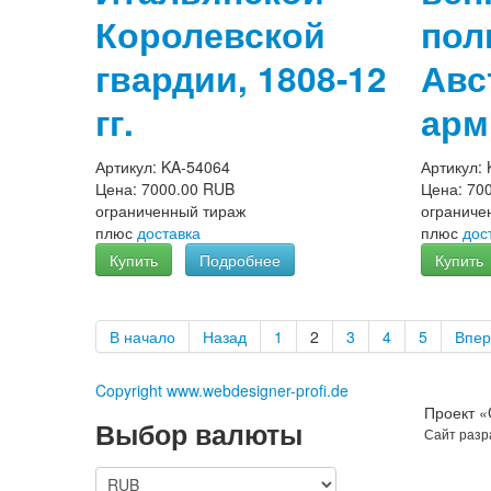
Королевской
пол
гвардии, 1808-12
Авс
гг.
арм
Артикул:
KA-54064
Артикул:
Цена:
7000.00 RUB
Цена:
70
ограниченный тираж
ограниче
плюс
доставка
плюс
дос
Купить
Подробнее
Купить
В начало
Назад
1
2
3
4
5
Впер
Copyright www.webdesigner-profi.de
Проект 
Выбор валюты
Сайт раз